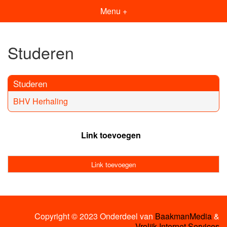
Menu +
Studeren
Studeren
BHV Herhaling
Link toevoegen
Link toevoegen
Copyright © 2023 Onderdeel van
BaakmanMedia
&
Vrolijk Internet Services